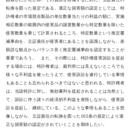
転換を図った規定である。適正な損害額の認定としては、特
許権者の市場競合製品の単位数量当たりの利益の額に、実施
相応数量の範囲内の侵害品の譲渡数量から特定数量を除いた
侵害数量を乗じて計算されるところ、特定数量という推定覆
滅事由を、立証責任が侵害者にあることを認識しながら、差
額説な観点からバランス良く推定覆滅事由を認定することが
重要であろう。 また、その際には、特許権侵害訴訟を提起
する場合には、特許権者は、裁判所には見えないところでも
様々な不利益を被ったうえで、侵害訴訟を遂行している事情
もあることも忘れられるべきではないと思われる。特許権者
は、当該特許に対し、無効審判を提起されることは当然とし
て、訴訟に伴う諸々の経済的不利益を覚悟しながら、侵害訴
訟を提起し、継続している。このような事情もあることを想
像しながら、立証責任の転換を図った102条の規定により適
正な損害額の認定がされていくことを期待したい。