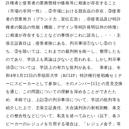
許権者と侵害者の業務態様や価格等に相違が存在すること
（市場の非同一性），②市場における競合品の存在，③侵害
者の営業努力（ブランド力，宣伝広告），④侵害品及び特許
権者の製品の性能（機能，デザイン等特許発明以外の特徴）
に相違が存在することなどの事情がこれに該当し，・・・主
張立証責任は，侵害者側にある。判示事項①ないし⑤のう
ち、③を除いては、これまでの裁判例を統一し、整理したも
のであり、学説上も異論は少ないと思われる。しかし判示事
項③については、学説上の有力な批判がある。 筆者は、令
和4年1月22日の早稲田大学（RCLIP）特許権行使戦略セミナ
ーにスピーカーとして参加し、そのメンバー[1]との意見交換
を通じ、この問題についての理解を深めることができたた
め、本稿では、上記③の判示事項について、学説の批判等を
紹介した上で、主張立証責任、大合議判決の射程距離、条文
との整合性などについて、私見を述べてみたい（以下、各ス
ピーカーのレジュメを引用する場合は、「レジュメ金子」等