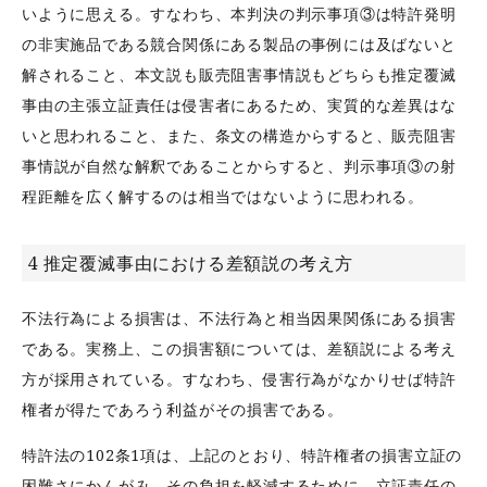
いように思える。すなわち、本判決の判示事項③は特許発明
の非実施品である競合関係にある製品の事例には及ばないと
解されること、本文説も販売阻害事情説もどちらも推定覆滅
事由の主張立証責任は侵害者にあるため、実質的な差異はな
いと思われること、また、条文の構造からすると、販売阻害
事情説が自然な解釈であることからすると、判示事項③の射
程距離を広く解するのは相当ではないように思われる。
4 推定覆滅事由における差額説の考え方
不法行為による損害は、不法行為と相当因果関係にある損害
である。実務上、この損害額については、差額説による考え
方が採用されている。すなわち、侵害行為がなかりせば特許
権者が得たであろう利益がその損害である。
特許法の102条1項は、上記のとおり、特許権者の損害立証の
困難さにかんがみ、その負担を軽減するために、立証責任の