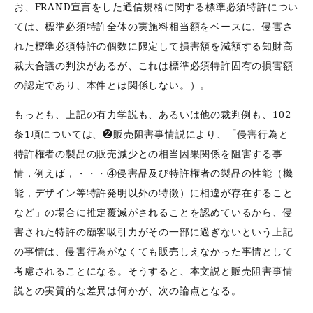
お、FRAND宣言をした通信規格に関する標準必須特許につい
ては、標準必須特許全体の実施料相当額をベースに、侵害さ
れた標準必須特許の個数に限定して損害額を減額する知財高
裁大合議の判決があるが、これは標準必須特許固有の損害額
の認定であり、本件とは関係しない。）。
もっとも、上記の有力学説も、あるいは他の裁判例も、102
条1項については、❷販売阻害事情説により、「侵害行為と
特許権者の製品の販売減少との相当因果関係を阻害する事
情，例えば，・・・④侵害品及び特許権者の製品の性能（機
能，デザイン等特許発明以外の特徴）に相違が存在すること
など」の場合に推定覆滅がされることを認めているから、侵
害された特許の顧客吸引力がその一部に過ぎないという上記
の事情は、侵害行為がなくても販売しえなかった事情として
考慮されることになる。そうすると、本文説と販売阻害事情
説との実質的な差異は何かが、次の論点となる。