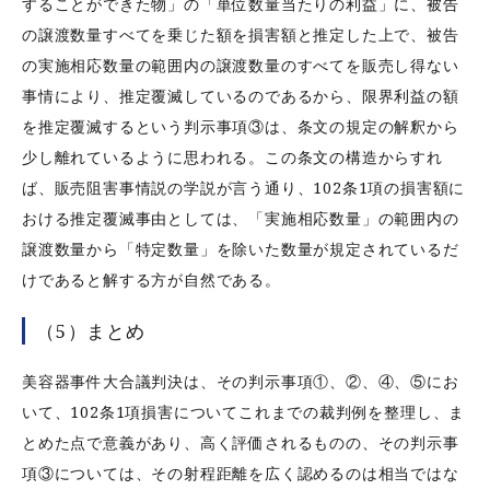
することができた物」の「単位数量当たりの利益」に、被告
の譲渡数量すべてを乗じた額を損害額と推定した上で、被告
の実施相応数量の範囲内の譲渡数量のすべてを販売し得ない
事情により、推定覆滅しているのであるから、限界利益の額
を推定覆滅するという判示事項③は、条文の規定の解釈から
少し離れているように思われる。この条文の構造からすれ
ば、販売阻害事情説の学説が言う通り、102条1項の損害額に
おける推定覆滅事由としては、「実施相応数量」の範囲内の
譲渡数量から「特定数量」を除いた数量が規定されているだ
けであると解する方が自然である。
（5）まとめ
美容器事件大合議判決は、その判示事項①、②、④、⑤にお
いて、102条1項損害についてこれまでの裁判例を整理し、ま
とめた点で意義があり、高く評価されるものの、その判示事
項③については、その射程距離を広く認めるのは相当ではな