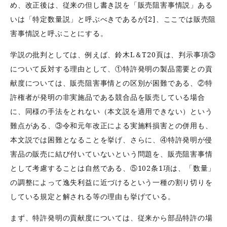
め、改正後は、従来の但し書き説を「販売阻害事情説」ある
いは「特定数量説」と呼ぶべきであるが[2]、ここでは販売阻
害事情説と呼ぶことにする。
学説の批判としては、例えば、鈴木L＆T20頁は、判示事項③
について反対する理由として、①特許発明の製品需要との貢
献度については、販売阻害事情との区別が困難である、②特
許権者が発明の非実施品である競合品を販売している場合
に、同様の手法をとれない（本文説を適用できない）という
難点がある、③令和元年改正による実施料損害との併用も、
本文説では困難となることを挙げ、さらに、④特許発明が侵
害品の販売に結び付いていないという問題を、販売阻害事情
として考慮することは自然である、⑤102条1項は、「数量」
の調整によって逸失利益に近づけるという一種の割り切りを
している規定と解される等の理由も挙げている。
まず、特許発明の貢献度については、従来から部品特許の場