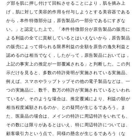
グ部を肌に押し付けて回転させることにより，肌を摘み上
げ，肌に対して美容的作用を付与しようとする美容器である
から，本件特徴部分は，原告製品の一部分であるにすぎな
い。」と認定した上で、「本件特徴部分が原告製品の販売に
よる利益の全てに貢献しているとはいえないから，原告製品
の販売によって得られる限界利益の全額を原告の逸失利益と
認めるのは相当でなく，したがって，原告製品においては，
上記の事実上の推定が一部覆滅される」と判断した。この判
示だけを見ると、多数の特許発明が実施されている実施品、
例えば、スマホやラップトップその他の電子製品などは、一
つの実施品に、数千、数万の特許が実施されているといわれ
ているが、そのような場合は、推定覆滅により、利益の額が
相当程度減額されるのか、との疑問が生じるであろう。ま
た、医薬品の場合は、メインの特許に周辺特許をいれても、
その数には限りがあるとはいえ、特に周辺特許については、
顧客吸引力という点で、同様の懸念が生じるであろう（な