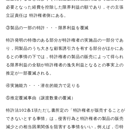
必要となった経費を控除した限界利益の額であり，その主張
立証責任は 特許権者側にある。
③製品の一部の特許・・・限界利益を覆滅
特許発明の特徴のある部分が特許権者の実施品の一部分であ
り，同製品のうち大きな顧客誘引力を有する部分がほかにあ
るとの事情の下では，特許権者の製品の販売によって得られ
る限界利益の全額が特許権者の逸失利益となるとの事実上の
推定が一部覆滅される。
④実施能力・・・潜在的能力で足りる
⑤推定覆滅事由（譲渡数量の覆滅）
特許法102条1項ただし書所定の「特許権者が販売することが
できないとする事情」は，侵害行為と特許権者の製品の販売
減少との相当因果関係を阻害する事情をいい，例えば，①特