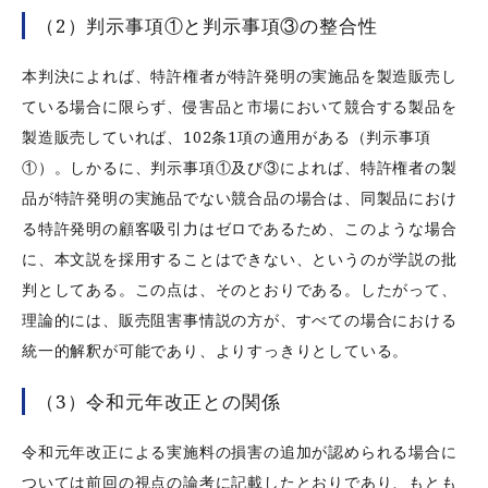
（2）判示事項①と判示事項③の整合性
本判決によれば、特許権者が特許発明の実施品を製造販売し
ている場合に限らず、侵害品と市場において競合する製品を
製造販売していれば、102条1項の適用がある（判示事項
①）。しかるに、判示事項①及び③によれば、特許権者の製
品が特許発明の実施品でない競合品の場合は、同製品におけ
る特許発明の顧客吸引力はゼロであるため、このような場合
に、本文説を採用することはできない、というのが学説の批
判としてある。この点は、そのとおりである。したがって、
理論的には、販売阻害事情説の方が、すべての場合における
統一的解釈が可能であり、よりすっきりとしている。
（3）令和元年改正との関係
令和元年改正による実施料の損害の追加が認められる場合に
ついては前回の視点の論考に記載したとおりであり、もとも