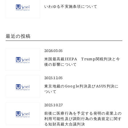
いわゆる不実施条項について
最近の投稿
2026.03.05
米国最高裁IEEPA Trump関税判決と今
後の影響について
2025.12.05
東京地裁のGoogle判決及びASUS判決に
ついて
2025.10.27
前後に医療行為を予定する発明の産業上の
利用可能性及び調剤行為の免責規定に関す
る知財高裁大合議判決