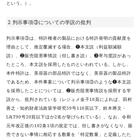
という。）。
2 判示事項③についての学説の批判
判示事項③は、特許権者の製品における特許発明の貢献度を
理由として、推定覆滅する場合、❶本文説（利益額減額
説）、❷販売阻害事情説（但し書き説）、❸寄与度説があっ
たところ、本文説を採用したものといわれている。しかし、
本件特許は、美容器の部品特許ではなく、美容器の製品特許
であるため、本件事案について判示事項③のような❶本文説
を採用したことについては、❷販売阻害事情説を採用する学
説から、批判されている（レジュメ金子16頁によれば、田村
善之・知的財産法政策学研究59号110頁以下、鈴木將文・
L&T90号20頁以下ほか2名が挙げられている）。なお、令和
元年改正後の102条1項の規定では、但し書きがなくなり、販
売できない事情に相応する数量を「特定数量」と定義したた