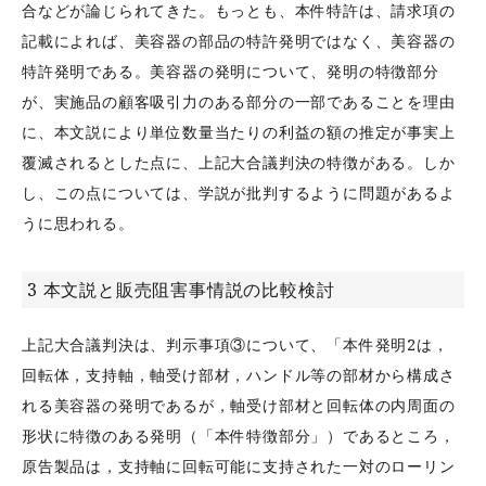
合などが論じられてきた。もっとも、本件特許は、請求項の
記載によれば、美容器の部品の特許発明ではなく、美容器の
特許発明である。美容器の発明について、発明の特徴部分
が、実施品の顧客吸引力のある部分の一部であることを理由
に、本文説により単位数量当たりの利益の額の推定が事実上
覆滅されるとした点に、上記大合議判決の特徴がある。しか
し、この点については、学説が批判するように問題があるよ
うに思われる。
3 本文説と販売阻害事情説の比較検討
上記大合議判決は、判示事項③について、「本件発明2は，
回転体，支持軸，軸受け部材，ハンドル等の部材から構成さ
れる美容器の発明であるが，軸受け部材と回転体の内周面の
形状に特徴のある発明（「本件特徴部分」）であるところ，
原告製品は，支持軸に回転可能に支持された一対のローリン