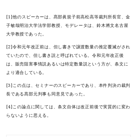
[1]他のスピーカーは、髙部眞規子前高松高等裁判所長官、金
子敏哉明治大学法学部教授、モデレータは、鈴木將文名古屋
大学教授であった。
[2]令和元年改正前は、但し書きで譲渡数量の推定覆滅がされ
ていたので、但し書き説と呼ばれている。令和元年改正後
は、販売阻害事情説あるいは特定数量説という方が、条文に
より適合している。
[3]この点は、セミナーのスピーカーであり、本件判決の裁判
長である髙部元判事も同意見であった。
[4]この論点に関しては、条文自体は改正前後で実質的に変わ
らないように思える。