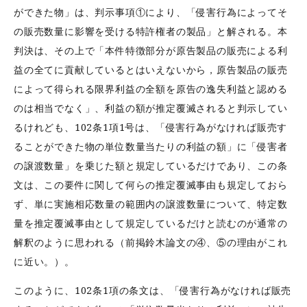
ができた物」は、判示事項①により、「侵害行為によってそ
の販売数量に影響を受ける特許権者の製品」と解される。本
判決は、その上で「本件特徴部分が原告製品の販売による利
益の全てに貢献しているとはいえないから，原告製品の販売
によって得られる限界利益の全額を原告の逸失利益と認める
のは相当でなく」、利益の額が推定覆滅されると判示してい
るけれども、102条1項1号は、「侵害行為がなければ販売す
ることができた物の単位数量当たりの利益の額」に「侵害者
の譲渡数量」を乗じた額と規定しているだけであり、この条
文は、この要件に関して何らの推定覆滅事由も規定しておら
ず、単に実施相応数量の範囲内の譲渡数量について、特定数
量を推定覆滅事由として規定しているだけと読むのが通常の
解釈のように思われる（前掲鈴木論文の④、⑤の理由がこれ
に近い。）。
このように、102条1項の条文は、「侵害行為がなければ販売