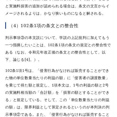
と実施料損害の追加が認められる場合は、条文の文言からイ
メージされるよりは、かなり狭いものになると解される。
（4）102条1項の条文との整合性
判示事項③の本文説について、学説の上記批判に加えてもう
一つ指摘したいことは、102条1項の条文の規定との整合性で
ある（なお、令和元年改正後の条文との整合性として、以
下、論じる[
4]
。）。
102条1項1号は、「侵害行為がなければ販売することができ
た物の単位数量当たりの利益の額」に「侵害者の譲渡数量」
を乗じて得た額と規定し、1項本文は、1号の利益の額と2号
の実施料相当額の「合計額」を「損害の額とすることができ
る」と規定している。そして、この「単位数量当たりの利益
の額」は、限界利益として算定されるというのが本判決の判
示事項②である。また、「侵害行為がなければ販売すること