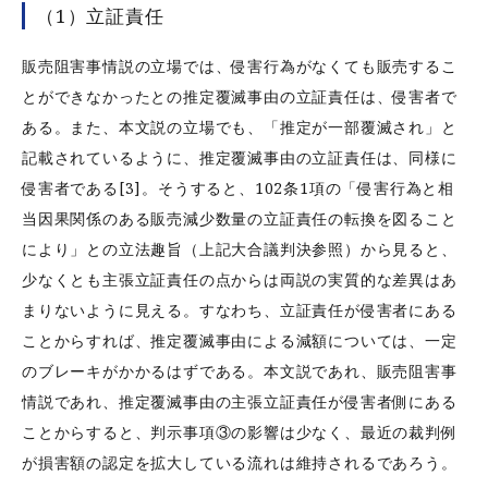
（1）立証責任
販売阻害事情説の立場では、侵害行為がなくても販売するこ
とができなかったとの推定覆滅事由の立証責任は、侵害者で
ある。また、本文説の立場でも、「推定が一部覆滅され」と
記載されているように、推定覆滅事由の立証責任は、同様に
侵害者である[3]。そうすると、102条1項の「侵害行為と相
当因果関係のある販売減少数量の立証責任の転換を図ること
により」との立法趣旨（上記大合議判決参照）から見ると、
少なくとも主張立証責任の点からは両説の実質的な差異はあ
まりないように見える。すなわち、立証責任が侵害者にある
ことからすれば、推定覆滅事由による減額については、一定
のブレーキがかかるはずである。本文説であれ、販売阻害事
情説であれ、推定覆滅事由の主張立証責任が侵害者側にある
ことからすると、判示事項③の影響は少なく、最近の裁判例
が損害額の認定を拡大している流れは維持されるであろう。