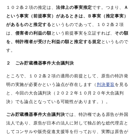
１０２条２項の推定は、
法律上の事実推定
です。つまり、
Ａ
という事実（前提事実）があるときは、Ｂ事実（推定事実）
があるものと推定する
というものであって、１０２条２項
は、
侵害者の利益の額
という前提事実を立証すれば、
その額
を、特許権者が受けた利益の額と推定する規定
というもので
す。
２ ごみ貯蔵機器事件大合議判決
ところで、１０２条２項の適用の前提として、原告の特許発
明の実施が必要かという論点が存在します（
判決要旨
を見る
と、今回の大合議判決（２０２２年１０月２０年大合議判
決）でも論点となっている可能性があります。）。
ごみ貯蔵機器事件大合議判決
では、特許権である原告が外国
法人であり、原告が日本の法人に対して独占的な総代理店と
してコンサルや販売促進支援等を行っており、実際は原告が