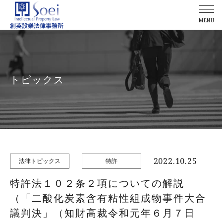
MENU
トピックス
2022.10.25
法律トピックス
特許
特許法１０２条２項についての解説
（「二酸化炭素含有粘性組成物事件大合
議判決」（知財高裁令和元年６月７日