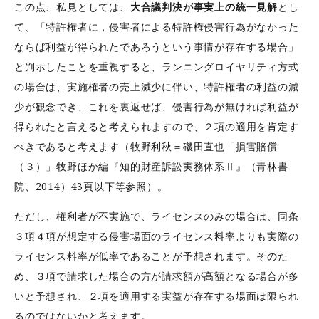
この点、私見としては、
大合議判決が事実上の統一見解
とし
て、「特許権者に，侵害者による特許権侵害行為がなかった
ならば利益が得られたであろうという事情が存在する場合」
と判示したことを重視すると、ランニングロイヤリティ方式
の場合は、実施権者の売上減少に伴い、特許権者の利益の減
少が観念でき、これを裏返せば、侵害行為が無ければ利益が
得られたと言えると考えられますので、２項の適用を肯定す
べきであると考えます（牧野利秋＝磯田直也「損害賠償
（３）」牧野ほか編『知的財産訴訟実務体系Ⅱ』（青林書
院、2014）43頁以下等参照）。
ただし、権利者が不実施で、ライセンスのみの場合は、同条
３項４項が想定する侵害場面のライセンス料率よりも実際の
ライセンス料率が低率であることが予想されます。そのた
め、３項で請求した場合の方が請求額が高額となる場合が多
いと予想され、２項を適用する実益が存在する場面は限られ
るのではないかと考えます。