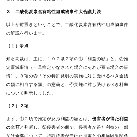
３ 二酸化炭素含有粘性組成物事件大合議判決
以上が前置きということで、二酸化炭素含有粘性組成物事件
の解説を行います。
（１）争点
知財高裁は、主に、１０２条２項の①「利益の額」と、②推
定覆滅事情（一旦推定がなされた場合にそれが覆る場合の事
情）、３項の③「その特許発明の実施に対し受けるべき金銭
の額に相当する額」の意義と、④実施に対し受けるべき料率
について判示しました。
（２）２項
まず、①２項で推定が及ぶ利益の額とは、
侵害者が得た利益
の全額
と判断し、②侵害者の側で、侵害者が得た利益の一部
又は全部について、特許権者が受けた損害との相当因果関係