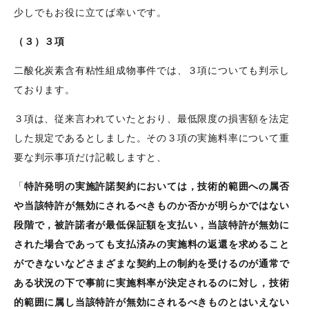
少しでもお役に立てば幸いです。
（３）３項
二酸化炭素含有粘性組成物事件では、３項についても判示し
ております。
３項は、従来言われていたとおり、最低限度の損害額を法定
した規定であるとしました。その３項の実施料率について重
要な判示事項だけ記載しますと、
「
特許発明の実施許諾契約においては，技術的範囲への属否
や当該特許が無効にされるべきものか否かが明らかではない
段階で，被許諾者が最低保証額を支払い，当該特許が無効に
された場合であっても支払済みの実施料の返還を求めること
ができないなどさまざまな契約上の制約を受けるのが通常で
ある状況の下で事前に実施料率が決定されるのに対し，技術
的範囲に属し当該特許が無効にされるべきものとはいえない