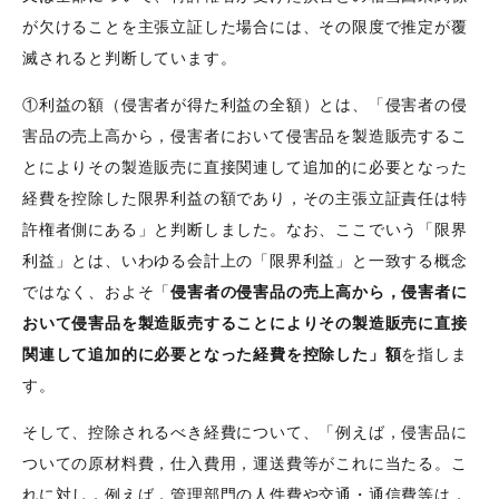
が欠けることを主張立証した場合には、その限度で推定が覆
滅されると判断しています。
①利益の額（侵害者が得た利益の全額）とは、「侵害者の侵
害品の売上高から，侵害者において侵害品を製造販売するこ
とによりその製造販売に直接関連して追加的に必要となった
経費を控除した限界利益の額であり，その主張立証責任は特
許権者側にある」と判断しました。なお、ここでいう「限界
利益」とは、いわゆる会計上の「限界利益」と一致する概念
ではなく、およそ「
侵害者の侵害品の売上高から，侵害者に
おいて侵害品を製造販売することによりその製造販売に直接
関連して追加的に必要となった経費を控除した」額
を指しま
す。
そして、控除されるべき経費について、「例えば，侵害品に
ついての原材料費，仕入費用，運送費等がこれに当たる。こ
れに対し，例えば，管理部門の人件費や交通・通信費等は，