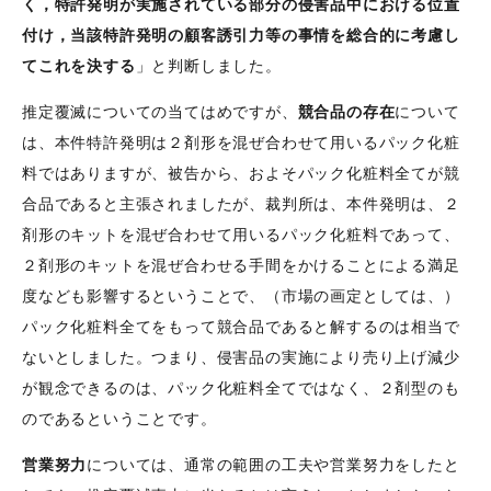
く，特許発明が実施されている部分の侵害品中における位置
付け，当該特許発明の顧客誘引力等の事情を総合的に考慮し
てこれを決する
」と判断しました。
推定覆滅についての当てはめですが、
競合品の存在
について
は、本件特許発明は２剤形を混ぜ合わせて用いるパック化粧
料ではありますが、被告から、およそパック化粧料全てが競
合品であると主張されましたが、裁判所は、本件発明は、２
剤形のキットを混ぜ合わせて用いるパック化粧料であって、
２剤形のキットを混ぜ合わせる手間をかけることによる満足
度なども影響するということで、（市場の画定としては、）
パック化粧料全てをもって競合品であると解するのは相当で
ないとしました。つまり、侵害品の実施により売り上げ減少
が観念できるのは、パック化粧料全てではなく、２剤型のも
のであるということです。
営業努力
については、通常の範囲の工夫や営業努力をしたと