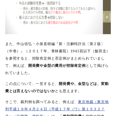
また、中山信弘・小泉直樹編『新・注解特許法〔第２版〕
（中巻）』（２０１７年、青林書院）1945頁以下（飯田圭）
を参照すると、控除肯定例と否定例がまとめられていまし
て、例えば、
開発費や金型の費用が控除肯定例
として掲げら
れていました。
この点について、一見すると、
開発費や、金型などは、変動
費とは言えないのではないか
とも思えます。
そこで、裁判例を調べてみると、例えば、
東京地裁（東京地
判平成１９年４月２４日（平成１７年（ワ）第１５３２７