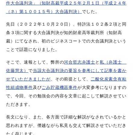
件大合議判決」（知財高裁平成２５年２月１日（平成２４年
（ネ）第１００１５号）大合議判決）
でした。
先日（２０２２年１０月２０日）、特許法１０２条２項と同
条３項に関する大合議判決が知的財産高等裁判所（知財高
裁）にてなされ、初のビジネスコートでの大合議判決という
ことで話題になりました。
そこで、速報として、弊所の
河合哲志弁護士
と
私（弁護士
佐藤慧太）
で
当該大合議判決の要旨を参考にして記事を書か
せていただきましたが
、その前提として、
二酸化炭素含有粘
性組成物事件
及び
ごみ貯蔵機器事件
が大変参考になりますの
で、今回、その勉強会の内容を文章に起こして解説させてい
ただきます。
長文になり、また、各方面で詳細な解説がなされているかと
思われますが、僭越ながら私見も交えて解説させていただき
たく存じます。