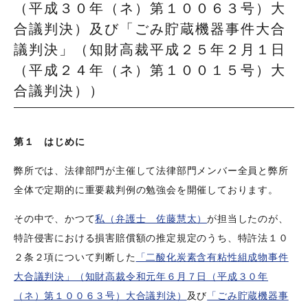
（平成３０年（ネ）第１００６３号）大
合議判決）及び「ごみ貯蔵機器事件大合
議判決」（知財高裁平成２５年２月１日
（平成２４年（ネ）第１００１５号）大
合議判決））
第１ はじめに
弊所では、法律部門が主催して法律部門メンバー全員と弊所
全体で定期的に重要裁判例の勉強会を開催しております。
その中で、かつて
私（弁護士 佐藤慧太）
が担当したのが、
特許侵害における損害賠償額の推定規定のうち、特許法１０
２条２項について判断した
「二酸化炭素含有粘性組成物事件
大合議判決」（知財高裁令和元年６月７日（平成３０年
（ネ）第１００６３号）大合議判決）
及び
「ごみ貯蔵機器事