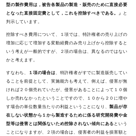
型の製作費用は，被告各製品の製造・販売のために直接必要
となった直接固定費として，これを控除すべきである。」
と
判示しています。
控除すべき費用について、１項では、特許権者の売り上げの
増加に応じて増加する変動経費のみ売り上げから控除すると
いう考えが一般的ですが、２項の場合は、異なるのではない
かと考えます。
すなわち、
１項の場合は
、特許権者がすでに製造販売してい
ることを前提として、実施能力も考えて、例えば、侵害が無
ければ２０個売れていたが、侵害があることによって１０個
しか売れなかったということですので、１０から２０に増や
す場合の単位数量当たりの利益ということになり、
製品が存
在しない状態から１から製造するために係る研究開発費や金
型等は侵害とは関係ないため控除されない傾向にある
という
ことになりますが、２項の場合は、侵害者の利益を損害額と