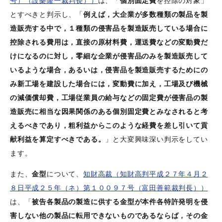
号）（設樂隆一裁判長））
は、「
個別固定費
を控除の対象」
とすべきと判示し、「
例えば，大企業が多数種類の製品を製
造販売する中で，１種類の侵害品を製造販売している場合に
控除される費用は，直接の原材料費，運送費などの変動費だ
けになるのに対し，零細な企業が侵害品のみを製造販売して
いるような場合，あるいは，侵害品を製造販売するためにの
み新工場を建設した場合には，変動費に加え，工場及び機械
の減価償却費，工場従業員の給与などの固定費が侵害品の製
造販売に相当な因果関係のある個別固定費とみなされると考
えるべきであり，粗利益からこのような経費を差し引いて貢
献利益を算定すべきである。
」と大変興味深い判示をしてい
ます。
また、
金型
について、
知財高裁（知財高判平成２７年４月２
８日平成２５年（ネ）第１００９７号（富田善範裁判長））
は、「
被告各製品の製造に供する金型が本件各特許発明を侵
害しない他の製品に転用できないものであるならば，その金