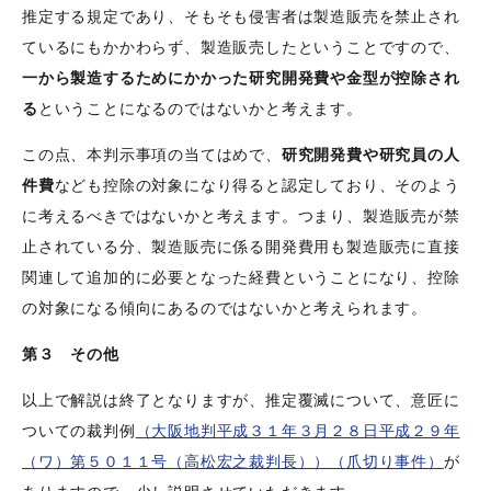
推定する規定であり、そもそも侵害者は製造販売を禁止され
ているにもかかわらず、製造販売したということですので、
一から製造するためにかかった研究開発費や金型が控除され
る
ということになるのではないかと考えます。
この点、本判示事項の当てはめで、
研究開発費や研究員の人
件費
なども控除の対象になり得ると認定しており、そのよう
に考えるべきではないかと考えます。つまり、製造販売が禁
止されている分、製造販売に係る開発費用も製造販売に直接
関連して追加的に必要となった経費ということになり、控除
の対象になる傾向にあるのではないかと考えられます。
第３ その他
以上で解説は終了となりますが、推定覆滅について、意匠に
ついての裁判例
（大阪地判平成３１年３月２８日平成２９年
（ワ）第５０１１号（高松宏之裁判長））（爪切り事件）
が