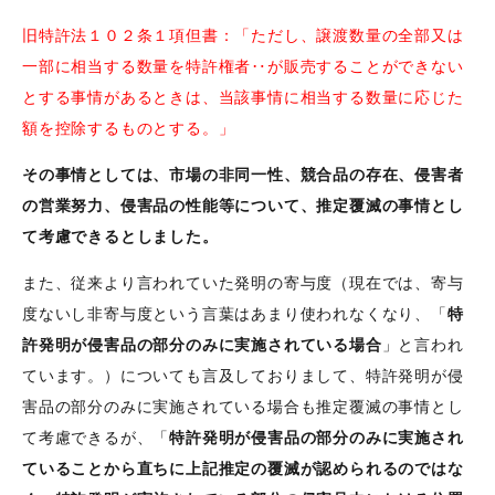
旧特許法１０２条１項但書：「ただし、譲渡数量の全部又は
一部に相当する数量を特許権者‥が販売することができない
とする事情があるときは、当該事情に相当する数量に応じた
額を控除するものとする。」
その事情としては、市場の非同一性、競合品の存在、侵害者
の営業努力、侵害品の性能等について、推定覆滅の事情とし
て考慮できるとしました。
また、従来より言われていた発明の寄与度（現在では、寄与
度ないし非寄与度という言葉はあまり使われなくなり、「
特
許発明が侵害品の部分のみに実施されている場合
」と言われ
ています。）についても言及しておりまして、特許発明が侵
害品の部分のみに実施されている場合も推定覆滅の事情とし
て考慮できるが、「
特許発明が侵害品の部分のみに実施され
ていることから直ちに上記推定の覆滅が認められるのではな