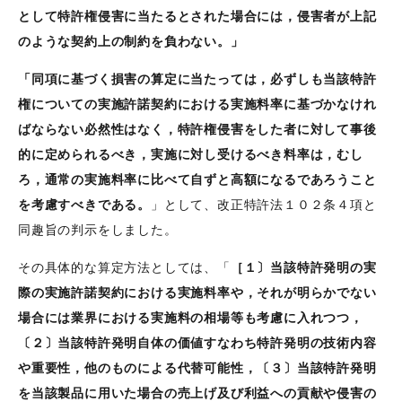
として特許権侵害に当たるとされた場合には，侵害者が上記
のような契約上の制約を負わない。」
「同項に基づく損害の算定に当たっては，必ずしも当該特許
権についての実施許諾契約における実施料率に基づかなけれ
ばならない必然性はなく，特許権侵害をした者に対して事後
的に定められるべき，実施に対し受けるべき料率は，むし
ろ，通常の実施料率に比べて自ずと高額になるであろうこと
を考慮すべきである。
」として、改正特許法１０２条４項と
同趣旨の判示をしました。
その具体的な算定方法としては、「
［１〕当該特許発明の実
際の実施許諾契約における実施料率や，それが明らかでない
場合には業界における実施料の相場等も考慮に入れつつ，
〔２〕当該特許発明自体の価値すなわち特許発明の技術内容
や重要性，他のものによる代替可能性，〔３〕当該特許発明
を当該製品に用いた場合の売上げ及び利益への貢献や侵害の