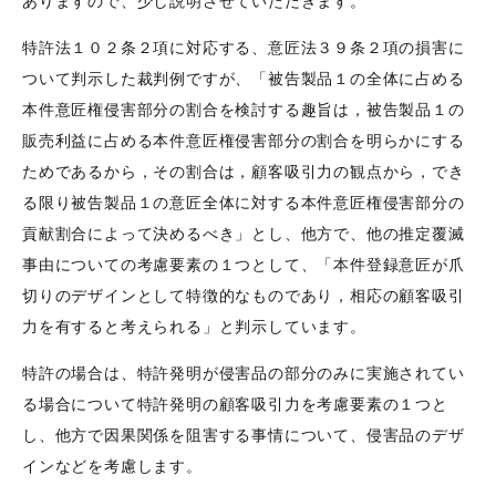
ありますので、少し説明させていただきます。
特許法１０２条２項に対応する、意匠法３９条２項の損害に
ついて判示した裁判例ですが、「被告製品１の全体に占める
本件意匠権侵害部分の割合を検討する趣旨は，被告製品１の
販売利益に占める本件意匠権侵害部分の割合を明らかにする
ためであるから，その割合は，顧客吸引力の観点から，でき
る限り被告製品１の意匠全体に対する本件意匠権侵害部分の
貢献割合によって決めるべき」とし、他方で、他の推定覆滅
事由についての考慮要素の１つとして、「本件登録意匠が爪
切りのデザインとして特徴的なものであり，相応の顧客吸引
力を有すると考えられる」と判示しています。
特許の場合は、特許発明が侵害品の部分のみに実施されてい
る場合について特許発明の顧客吸引力を考慮要素の１つと
し、他方で因果関係を阻害する事情について、侵害品のデザ
インなどを考慮します。