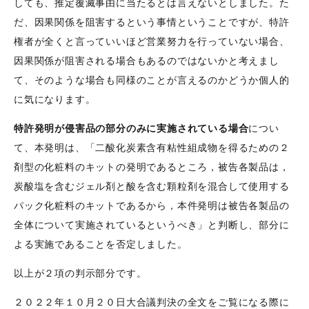
しても、推定覆滅事由に当たるとは言えないとしました。た
だ、因果関係を阻害するという事情ということですが、特許
権者が全くと言っていいほど営業努力を行っていない場合、
因果関係が阻害される場合もあるのではないかと考えまし
て、そのような場合も同様のことが言えるのかどうか個人的
に気になります。
特許発明が侵害品の部分のみに実施されている場合
につい
て、本発明は、「二酸化炭素含有粘性組成物を得るための２
剤型の化粧料のキットの発明であるところ，被告各製品は，
炭酸塩を含むジェル剤と酸を含む顆粒剤を混合して使用する
パック化粧料のキットであるから，本件発明は被告各製品の
全体について実施されているというべき」と判断し、部分に
よる実施であることを否定しました。
以上が２項の判示部分です。
２０２２年１０月２０日大合議判決の全文をご覧になる際に