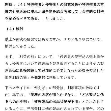
態様，〔４〕特許権者と侵害者との競業関係や特許権者の営
業方針等訴訟に現れた諸事情を総合考慮して，合理的な料率
を定めるべきである。
」としました。
（４）検討
以上が判決の解説ではありますが、１０２条２項について、
検討してみました。
まず、「利益の額」について、「侵害者の侵害品の売上高か
ら，侵害者において侵害品を製造販売することによりその製
造販売に
直接関連して
追加的に必要となった経費を控除した
限界利益の額」を
個別的に
判断しています。
下のスライドの「例えば」の部分は、判示事項の抜粋です
が、赤字の、
「業務の内容が明らかでなく」「どの製品に係
るものか不明」「被告製品の出品状況が不明」
と判示されて
いるように、当該費目に他の製品が含まれている場合、どの