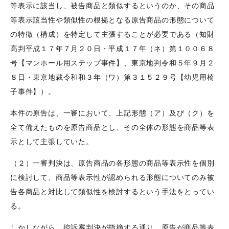
等表示に該当し、被告商品と類似するというのか、その商品
等表示該当性や類似性の根拠となる原告商品の形態について
の特徴（構成）を特定して主張することが必要である（知財
高判平成１７年７月２０日・平成１７年（ネ）第１００６８
号【マンホール用ステップ事件】、東京地判令和５年９月２
８日・東京地裁令和和３年（ワ）第３１５２９号【幼児用椅
子事件】）。
本件の原告は、一審において、上記形態（ア）及び（ク）を
全て備えたものを原告商品とし、その全体の形態を商品等表
示として主張していた。
（２）一審判決は、原告商品の各形態の商品等表示性を個別
に検討して、商品等表示性が認められる形態についてのみ被
告各商品と対比して類似性を検討するという手法をとってい
る。
しかしながら、控訴審判決が指摘する通り、原告が商品等表