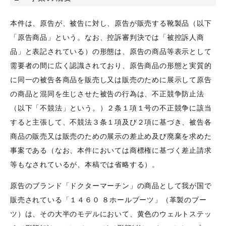
本件は、原告が、被告に対し、原告が販売する靴製品（以下
「原告商品」という。なお、控訴審判決では「被控訴人商
品」と表記されている）の形態は、原告の商品等表示として
需要者の間に広く認識されており、原告商品の形態と実質的
に同一の被告各商品を販売し又は販売のために展示して原告
の商品と混同を生じさせた被告の行為は、不正競争防止法
（以下「不競法」という。）２条１項１号の不正競争に該当
すると主張して、不競法３条１項及び２項に基づき、被告各
商品の販売又は販売のための展示の差止め及び廃棄を求めた
事案である（なお、本件においては商標権に基づく差止請求
等もなされているが、本稿では省略する）。
原告のブランド「ドクターマーチン」の商品として我が国で
販売されている「１４６０ ８ホールブーツ」（革製のブー
ツ）は、その大半のモデルにおいて、黄色のウェルトステッ