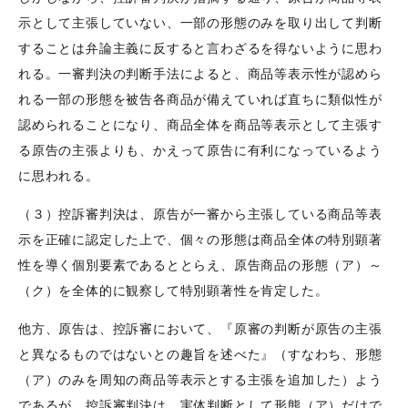
示として主張していない、一部の形態のみを取り出して判断
することは弁論主義に反すると言わざるを得ないように思わ
れる。一審判決の判断手法によると、商品等表示性が認めら
れる一部の形態を被告各商品が備えていれば直ちに類似性が
認められることになり、商品全体を商品等表示として主張す
る原告の主張よりも、かえって原告に有利になっているよう
に思われる。
（３）控訴審判決は、原告が一審から主張している商品等表
示を正確に認定した上で、個々の形態は商品全体の特別顕著
性を導く個別要素であるととらえ、原告商品の形態（ア）～
（ク）を全体的に観察して特別顕著性を肯定した。
他方、原告は、控訴審において、『原審の判断が原告の主張
と異なるものではないとの趣旨を述べた』（すなわち、形態
（ア）のみを周知の商品等表示とする主張を追加した）よう
であるが、控訴審判決は、実体判断として形態（ア）だけで