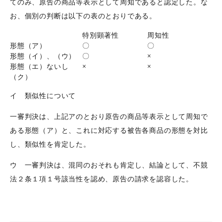
てのみ、原告の商品等表示として周知であると認定した。な
お、個別の判断は以下の表のとおりである。
特別顕著性
周知性
形態（ア）
〇
〇
形態（イ）、（ウ）
〇
×
形態（エ）ないし
×
×
（ク）
イ 類似性について
一審判決は、上記アのとおり原告の商品等表示として周知で
ある形態（ア）と、これに対応する被告各商品の形態を対比
し、類似性を肯定した。
ウ 一審判決は、混同のおそれも肯定し、結論として、不競
法２条１項１号該当性を認め、原告の請求を認容した。