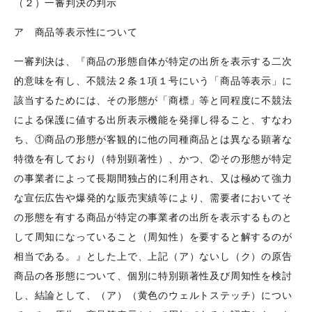
（２）一審判決の判示
ア 商品等表示性について
一審判決は、『商品の形態自体が特定の出所を表示する二次
的意味を有し、不競法２条１項１号にいう「商品等表示」に
該当するためには、その形態が「商標」等と同程度に不競法
による保護に値する出所表示機能を発揮し得ること、すなわ
ち、①商品の形態が客観的に他の同種商品とは異なる顕著な
特徴を有しており（特別顕著性）、かつ、②その形態が特定
の事業者によって長期間独占的に利用され、又は極めて強力
な宣伝広告や爆発的な販売実績等により、需要者においてそ
の形態を有する商品が特定の事業者の出所を表示するものと
して周知になっていること（周知性）を要すると解するのが
相当である。』とした上で、上記（ア）ないし（ク）の原告
商品の各形態について、個別に特別顕著性及び周知性を検討
し、結論として、（ア）（黄色のウェルトステッチ）につい