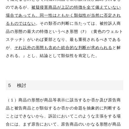
のであるが、
被疑侵害商品が上記の特徴を全て備えていない
場合であっても、同一性はともかく類似性が当然に否定され
るものではない
。その類否の判断に当たっては、被控訴人商
品の形態の最大の特徴というべき形態（ｱ）（黄色のウェルト
ステッチ）がいわば要部となり、最も重視されるべきである
が、
それ以外の形態も含めた総合的な判断が求められる
と解
される。』とし、結論として類似性を肯定した。
５ 検討
（１）商品の形態が商品等表示に該当するか否か及び原告商
品と被告商品とが類似するか否かの命題を抽象的に判断する
ことはできないから、訴訟においてこのような主張をする場
合には、まず原告において、原告商品のいかなる形態が商品