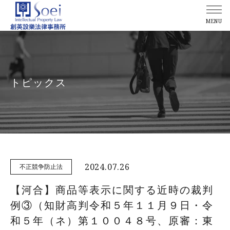
MENU
トピックス
2024.07.26
不正競争防止法
【河合】商品等表示に関する近時の裁判
例③（知財高判令和５年１１月９日・令
和５年（ネ）第１００４８号、原審：東