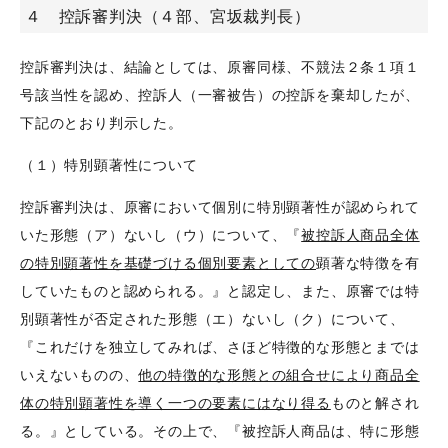
４ 控訴審判決（４部、宮坂裁判長）
控訴審判決は、結論としては、原審同様、不競法２条１項１
号該当性を認め、控訴人（一審被告）の控訴を棄却したが、
下記のとおり判示した。
（１）特別顕著性について
控訴審判決は、原審において個別に特別顕著性が認められて
いた形態（ア）ないし（ウ）について、『
被控訴人商品全体
の特別顕著性を基礎づける個別要素としての
顕著な特徴を有
していたものと認められる。』と認定し、また、原審では特
別顕著性が否定された形態（エ）ないし（ク）について、
『これだけを独立してみれば、さほど特徴的な形態とまでは
いえないものの、
他の特徴的な形態との組合せにより商品全
体の特別顕著性を導く一つの要素にはなり得る
ものと解され
る。』としている。その上で、『被控訴人商品は、特に形態