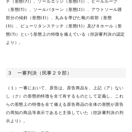
チ（形態(ｱ)）、ソールエッジ（形態(ｲ)）、ヒールループ
（形態(ｳ)）、ソールパターン（形態(ｴ)）、アウトソール踵
部分の傾斜（形態(ｵ)）、丸みを帯びた靴の前部（形態
(ｶ)）、ピューリタンステッチ（形態(ｷ)）及び８ホール（形
態(ｸ)）という形態上の特徴を備えている（控訴審判決の認定
より）。
３ 一審判決（民事２９部）
（１）一審において、原告は、原告商品を、上記（ア）ない
し（ク）の形態的特徴を全て有するものとして定義し、これ
らの形態上の特徴を全て備える原告商品の全体の形態が原告
の周知の商品等表示であると主張していた（控訴審判決の判
示より）。