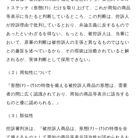
トステッチ（形態(ｱ)）だけを取り上げて、これが周知の商品
等表示に当たると判断しているところ、この判断は、控訴人
が控訴理由で批判しているとおり、弁論主義に反するもので
あったといわざるを得ない。もっとも、被控訴人は、当審に
おいて、原審の判断は被控訴人の主張と異なるものではない
との趣旨を述べているから、その瑕疵は治癒されていると解
されるが、実体判断として採用できない』
（２）周知性について
『形態(ｱ)～(ｳ)の特徴を備える被控訴人商品の形態は、需要
者の間に広く認識されており、周知の商品等表示に該当する
ものと優に認められる。』
（３）類似性
控訴審判決は、『被控訴人商品は、形態(ｱ)～(ｸ)の特徴を全
て備えるものとして周知の商品等表示該当性が認められるも