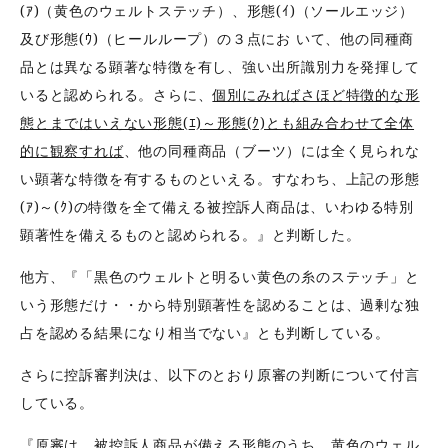
(ｱ)（黄色のウェルトステッチ）、形態(ｲ)（ソールエッジ）
及び形態(ｳ)（ヒールループ）の３点にお いて、他の同種商
品とは異なる顕著な特徴を有し、強い出所識別力を発揮して
いると認められる。さらに、
個別にみればさほど特徴的な形
態とまではいえない形態
(
ｴ)
～形態(
ｸ)
とも組み合わせて全体
的に観察すれば
、他の同種商品（ブーツ）には全く見られな
い顕著な特徴を有するものといえる。すなわち、上記の形態
(ｱ)～(ｸ)の特徴を全て備える被控訴人商品は、いわゆる特別
顕著性を備えるものと認められる。』と判断した。
他方、『「黒色のウェルトと明るい黄色の糸のステッチ」と
いう形態だけ・・から特別顕著性を認めることは、過剰な独
占を認める結果になり相当でない』とも判断している。
さらに控訴審判決は、以下のとおり原審の判断について付言
している。
『原審は、被控訴人商品が備える形態のうち、黄色のウェル